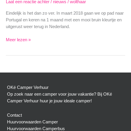
Laat een reactie achter
/
nieuws
/
wolthaar
Eindelijk is het dan zo ver. In maart 2018 gaan we op pad naar
Portugal en keren na 1 maand met een mooi bruin kleurtje en
uitgerust weer terug in Nederland.
Camper
Meer lezen »
Groepsreis
2018
Portugal
OKé Camper Verhuur
Op zoek naar een camper voor jouw vakantie? Bij OKé
Camper Verhuur huur je jouw ideale camper!
Contact
Huurvoorwaarden Camper
Huurvoorwaarden Camperbus