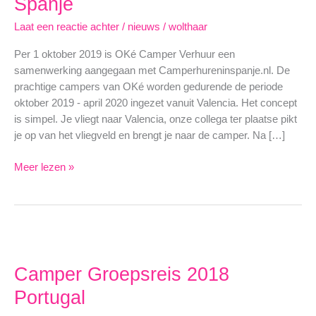
Spanje
Laat een reactie achter
/
nieuws
/
wolthaar
Per 1 oktober 2019 is OKé Camper Verhuur een
samenwerking aangegaan met Camperhureninspanje.nl. De
prachtige campers van OKé worden gedurende de periode
oktober 2019 - april 2020 ingezet vanuit Valencia. Het concept
is simpel. Je vliegt naar Valencia, onze collega ter plaatse pikt
je op van het vliegveld en brengt je naar de camper. Na […]
OKé
Meer lezen »
Camper
Verhuur
nu
ook
in
Spanje
Camper Groepsreis 2018
Portugal