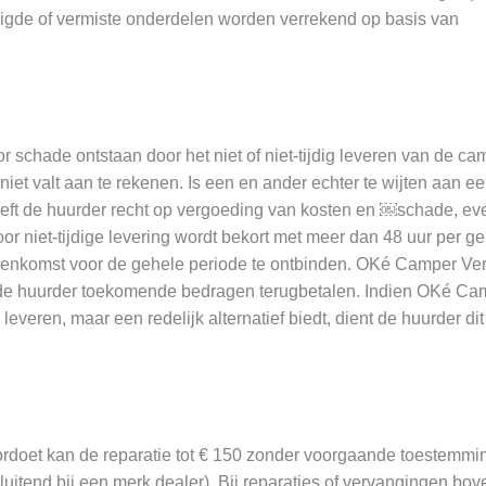
igde of vermiste onderdelen worden verrekend op basis van
 schade ontstaan door het niet of niet-tijdig leveren van de ca
t valt aan te rekenen. Is een en ander echter te wijten aan e
eft de huurder recht op vergoeding van kosten en ￼schade, eve
r niet-tijdige levering wordt bekort met meer dan 48 uur per g
reenkomst voor de gehele periode te ontbinden. OKé Camper Ver
aan de huurder toekomende bedragen terugbetalen. Indien OKé Ca
eren, maar een redelijk alternatief biedt, dient de huurder dit
rdoet kan de reparatie tot € 150 zonder voorgaande toestemmi
itend bij een merk dealer). Bij reparaties of vervangingen bov