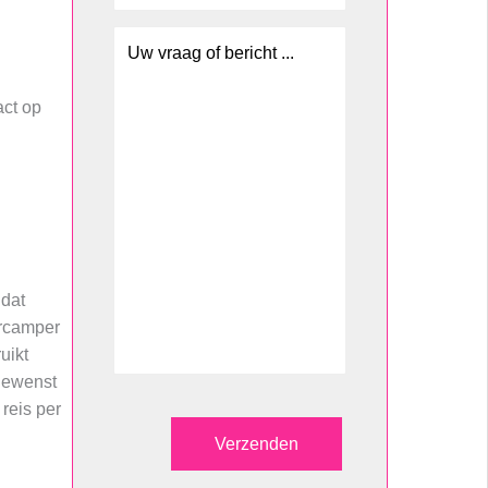
act op
 dat
urcamper
uikt
gewenst
reis per