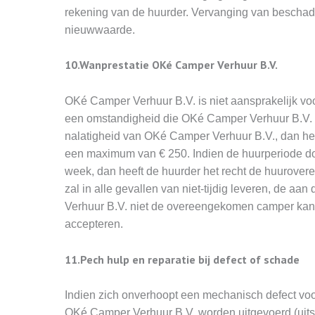
rekening van de huurder. Vervanging van beschad
nieuwwaarde.
10.Wanprestatie OKé Camper Verhuur B.V.
OKé Camper Verhuur B.V. is niet aansprakelijk voor
een omstandigheid die OKé Camper Verhuur B.V. nie
nalatigheid van OKé Camper Verhuur B.V., dan he
een maximum van € 250. Indien de huurperiode doo
week, dan heeft de huurder het recht de huurove
zal in alle gevallen van niet-tijdig leveren, de 
Verhuur B.V. niet de overeengekomen camper kan lev
accepteren.
11.Pech hulp en reparatie bij defect of schade
Indien zich onverhoopt een mechanisch defect voo
OKé Camper Verhuur B.V. worden uitgevoerd (uitslu