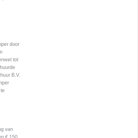
mper door
en
nwel tot
ehuurde
huur B.V.
mper
 te
ng van
en € 150