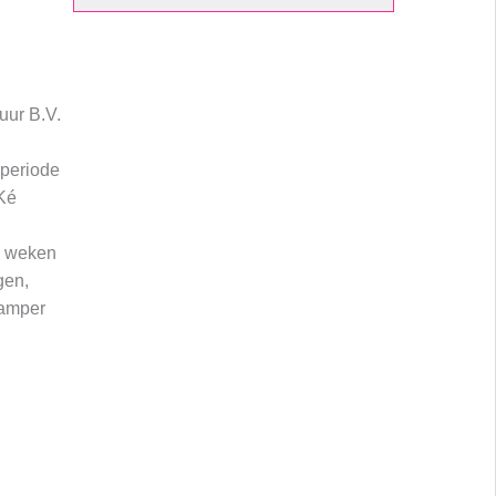
uur B.V.
rperiode
Ké
4 weken
gen,
Camper