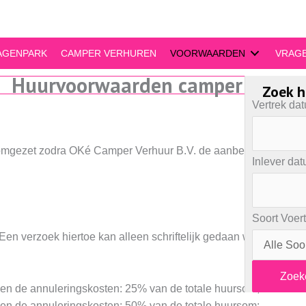
AGENPARK
CAMPER VERHUREN
VOORWAARDEN
VRAG
Huurvoorwaarden camper (2026
Zoek h
Vertrek da
 omgezet zodra OKé Camper Verhuur B.V. de aanbetaling heeft
Inlever da
Soort Voer
en verzoek hiertoe kan alleen schriftelijk gedaan worden. De
Zoek
n de annuleringskosten: 25% van de totale huursom;
n de annuleringskosten: 50% van de totale huursom;