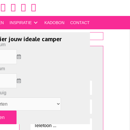
https://www.facebook.com/okecamperverhuur/
https://www.instagram.com/okecamper/
EN
INSPIRATIE
KADOBON
CONTACT
)
ier jouw ideale camper
tum
085 - 48 68 538
Meer informatie?
tum
tuig
en