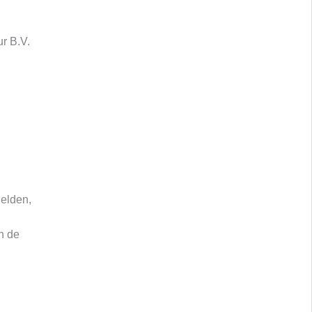
r B.V.
gelden,
n de