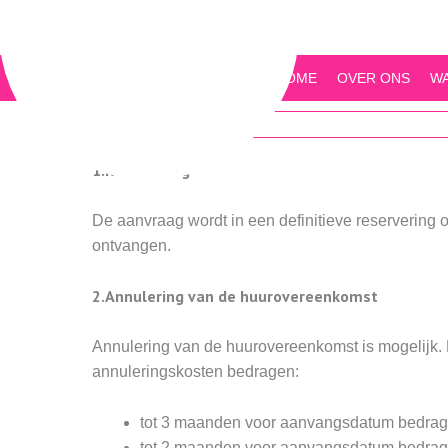
Ga
naar
de
HOME
OVER ONS
W
inhoud
1.Reservering
De aanvraag wordt in een definitieve reservering
ontvangen.
2.Annulering van de huurovereenkomst
Annulering van de huurovereenkomst is mogelijk. E
annuleringskosten bedragen:
tot 3 maanden voor aanvangsdatum bedrage
tot 2 maanden voor aanvangsdatum bedrage