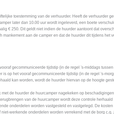
iftelijke toestemming van de verhuurder. Heeft de verhuurder g
camper later dan 10.00 uur wordt ingeleverd, een boete verschu
g € 250. Dit geldt niet indien de huurder aantoont dat oversch
ch mankement aan de camper en dat de huurder dit tijdens het v
ooraf gecommuniceerde tijdstip (in de regel 's-middags tussen
 is op het vooraf gecommuniceerde tijdstip (in de regel 's-morg
gehaald kan worden, wordt de huurder hiervan op de hoogte gest
jk met de huurder de huurcamper nagekeken op beschadigingen
 terugbrengen van de huurcamper wordt deze controle herhaald
ende onderdelen worden vastgesteld en vastgelegd. De kosten
niet-werkende onderdelen worden verrekend met de borg c.q. z