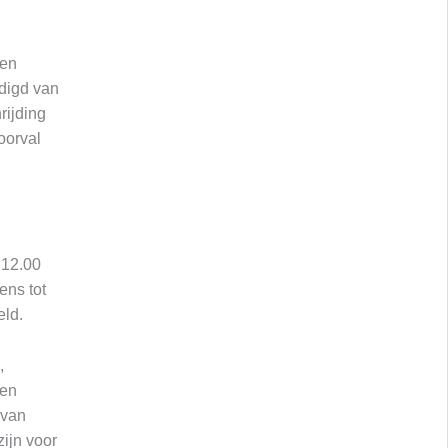
een
ldigd van
rijding
oorval
 12.00
ens tot
eld.
,
 en
 van
ijn voor