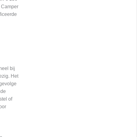
é Camper
ficeerde
eel bij
ezig. Het
 gevolge
 de
tel of
oor