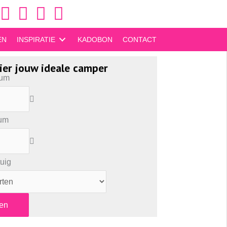
https://www.facebook.com/okecamperverhuur/
https://www.instagram.com/okecamper/
EN
INSPIRATIE
KADOBON
CONTACT
ier jouw ideale camper
tum
tum
tuig
en