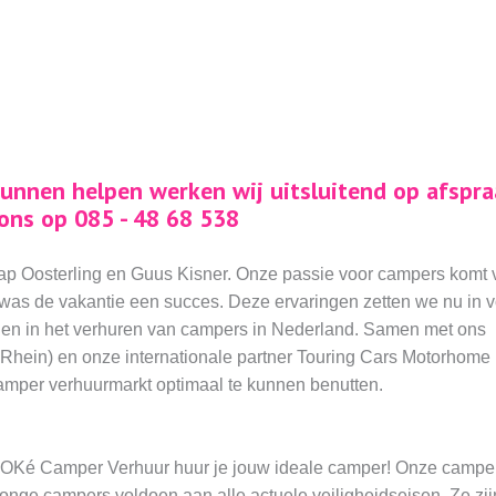
unnen helpen werken wij uitsluitend op afspra
 ons op 085 - 48 68 538
p Oosterling en Guus Kisner. Onze passie voor campers komt vo
 was de vakantie een succes. Deze ervaringen zetten we nu in 
en in het verhuren van campers in Nederland. Samen met ons
hein) en onze internationale partner Touring Cars Motorhome
camper verhuurmarkt optimaal te kunnen benutten.
 OKé Camper Verhuur huur je jouw ideale camper! Onze camper
onge campers voldoen aan alle actuele veiligheidseisen. Ze zij