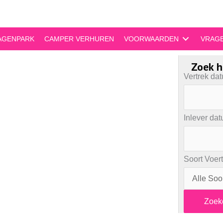
AGENPARK
CAMPER VERHUREN
VOORWAARDEN
VRAG
Zoek h
Vertrek da
Inlever da
Soort Voer
Zoek