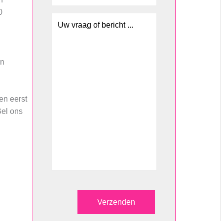
0
en
en eerst
Bel ons