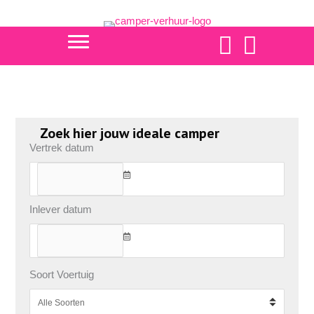
Ga
naar
de
https://www.faceboo
https://www.fa
inhoud
Zoek hier jouw ideale camper
Vertrek datum
Inlever datum
Soort Voertuig