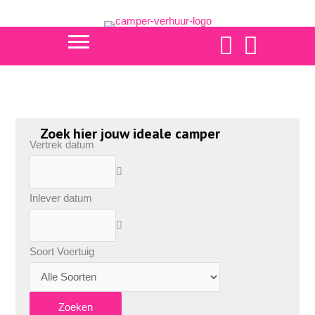
Ga
naar
de
https://www.faceboo
https://www.fa
inhoud
Zoek hier jouw ideale camper
Vertrek datum
Inlever datum
Soort Voertuig
Zoeken