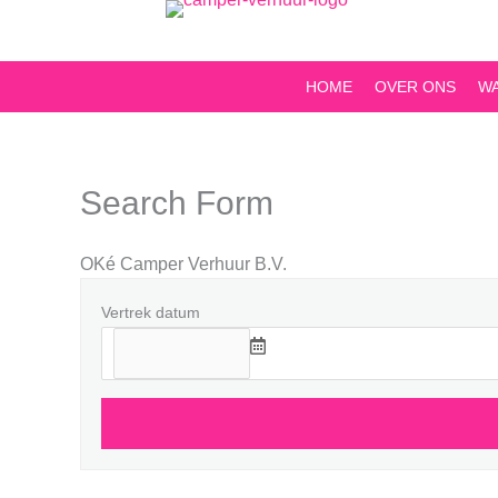
Ga
naar
de
HOME
OVER ONS
W
inhoud
Search Form
OKé Camper Verhuur B.V.
Vertrek datum