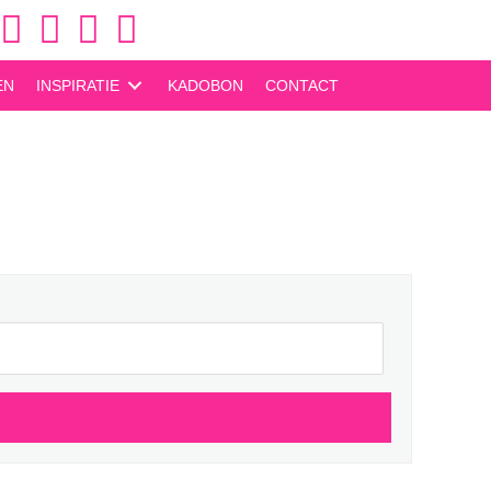
https://www.facebook.com/okecamperverhuur/
https://www.instagram.com/okecamper/
EN
INSPIRATIE
KADOBON
CONTACT