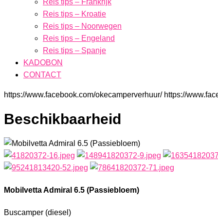
Reis tips – Frankrijk
Reis tips – Kroatie
Reis tips – Noorwegen
Reis tips – Engeland
Reis tips – Spanje
KADOBON
CONTACT
https://www.facebook.com/okecamperverhuur/
https://www.fa
Beschikbaarheid
Mobilvetta Admiral 6.5 (Passiebloem)
Buscamper (diesel)