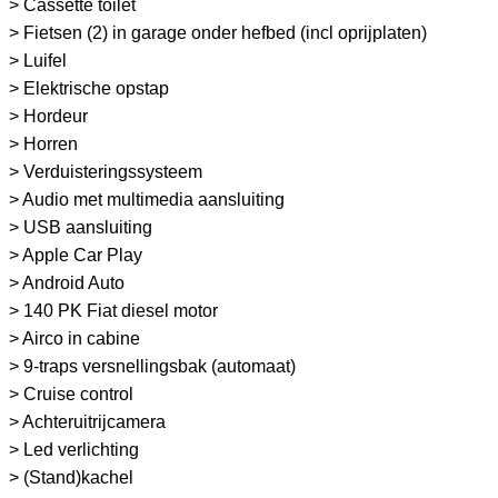
> Cassette toilet
> Fietsen (2) in garage onder hefbed (incl oprijplaten)
> Luifel
> Elektrische opstap
> Hordeur
> Horren
> Verduisteringssysteem
> Audio met multimedia aansluiting
> USB aansluiting
> Apple Car Play
> Android Auto
> 140 PK Fiat diesel motor
> Airco in cabine
> 9-traps versnellingsbak (automaat)
> Cruise control
> Achteruitrijcamera
> Led verlichting
> (Stand)kachel