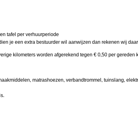
een tafel per verhuurperiode
ndien je een extra bestuurder wil aanwijzen dan rekenen wij daa
verige kilometers worden afgerekend tegen € 0,50 per gereden ki
nmaakmiddelen, matrashoezen, verbandtrommel, tuinslang, elektri
s.