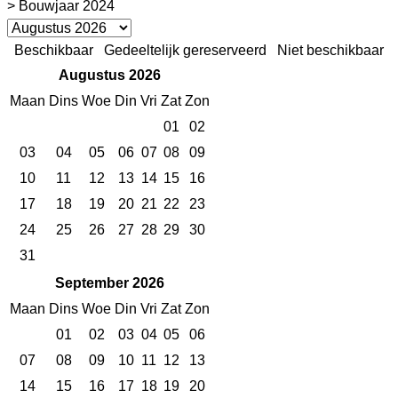
> Bouwjaar 2024
Beschikbaar
Gedeeltelijk gereserveerd
Niet beschikbaar
Augustus 2026
Maan
Dins
Woe
Din
Vri
Zat
Zon
01
02
03
04
05
06
07
08
09
10
11
12
13
14
15
16
17
18
19
20
21
22
23
24
25
26
27
28
29
30
31
September 2026
Maan
Dins
Woe
Din
Vri
Zat
Zon
01
02
03
04
05
06
07
08
09
10
11
12
13
14
15
16
17
18
19
20