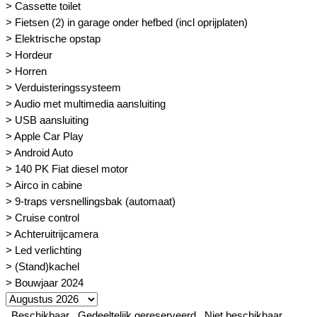
> Cassette toilet
> Fietsen (2) in garage onder hefbed (incl oprijplaten)
> Elektrische opstap
> Hordeur
> Horren
> Verduisteringssysteem
> Audio met multimedia aansluiting
> USB aansluiting
> Apple Car Play
> Android Auto
> 140 PK Fiat diesel motor
> Airco in cabine
> 9-traps versnellingsbak (automaat)
> Cruise control
> Achteruitrijcamera
> Led verlichting
> (Stand)kachel
> Bouwjaar 2024
Beschikbaar
Gedeeltelijk gereserveerd
Niet beschikbaar