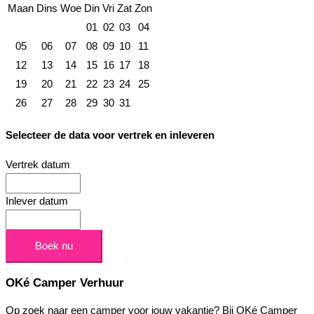
Maan
Dins
Woe
Din
Vri
Zat
Zon
01
02
03
04
05
06
07
08
09
10
11
12
13
14
15
16
17
18
19
20
21
22
23
24
25
26
27
28
29
30
31
Selecteer de data voor vertrek en inleveren
Vertrek datum
Inlever datum
OKé Camper Verhuur
Op zoek naar een camper voor jouw vakantie? Bij OKé Camper