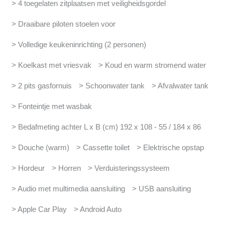
> 4 toegelaten zitplaatsen met veiligheidsgordel
> Draaibare piloten stoelen voor
> Volledige keukeninrichting (2 personen)
> Koelkast met vriesvak
> Koud en warm stromend water
> 2 pits gasfornuis
> Schoonwater tank
> Afvalwater tank
> Fonteintje met wasbak
> Bedafmeting achter L x B (cm) 192 x 108 - 55 / 184 x 86
> Douche (warm)
> Cassette toilet
> Elektrische opstap
> Hordeur
> Horren
> Verduisteringssysteem
> Audio met multimedia aansluiting
> USB aansluiting
> Apple Car Play
> Android Auto