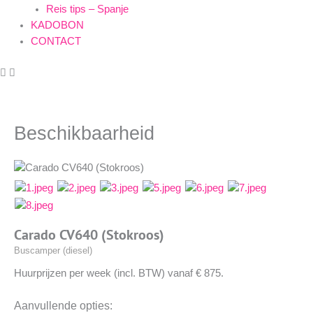
Reis tips – Spanje
KADOBON
CONTACT
https://www.facebook.com/okecamperverhuur/
https://www.facebook.com/okecamperverhuur/
Beschikbaarheid
Carado CV640 (Stokroos)
Buscamper (diesel)
Huurprijzen per week (incl. BTW) vanaf € 875.
Aanvullende opties: