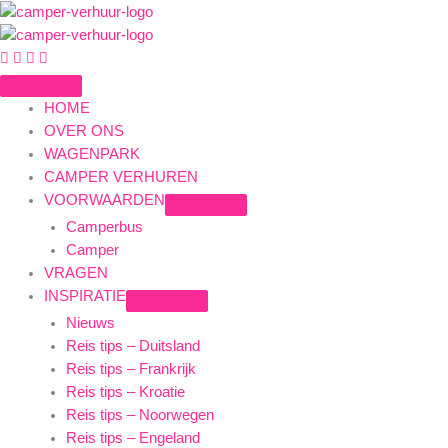
Ga
naar
de
https://www.facebook.com/okecamperverhuur/
https://www.instagram.com/okecamper/
inhoud
HOME
OVER ONS
WAGENPARK
CAMPER VERHUREN
VOORWAARDEN
Camperbus
Camper
VRAGEN
INSPIRATIE
Nieuws
Reis tips – Duitsland
Reis tips – Frankrijk
Reis tips – Kroatie
Reis tips – Noorwegen
Reis tips – Engeland