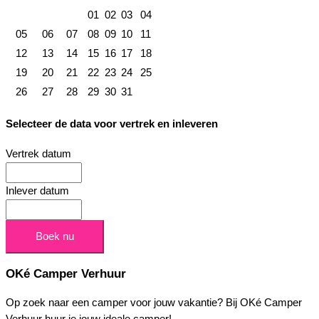
01
02
03
04
05
06
07
08
09
10
11
12
13
14
15
16
17
18
19
20
21
22
23
24
25
26
27
28
29
30
31
Selecteer de data voor vertrek en inleveren
Vertrek datum
Inlever datum
OKé Camper Verhuur
Op zoek naar een camper voor jouw vakantie? Bij OKé Camper
Verhuur huur je jouw ideale camper!