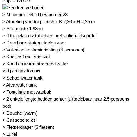
Prijs
€
120,00
> Minimum leeftijd bestuurder 23
> Afmeting voertuig L 6,65 x B 2,20 x H 2,95 m
> Sta hoogte 1,98 m
> 4 toegelaten zitplaatsen met veiligheidsgordel
> Draaibare piloten stoelen voor
> Volledige keukeninrichting (4 personen)
> Koelkast met vriesvak
> Koud en warm stromend water
> 3 pits gas fornuis
> Schoonwater tank
> Afvalwater tank
> Fonteintje met wasbak
> 2 enkele lengte bedden achter (uitbreidbaar naar 2,5 persoons
bed)
> Douche (warm)
> Cassette toilet
> Fietserdrager (3 fietsen)
> Luifel