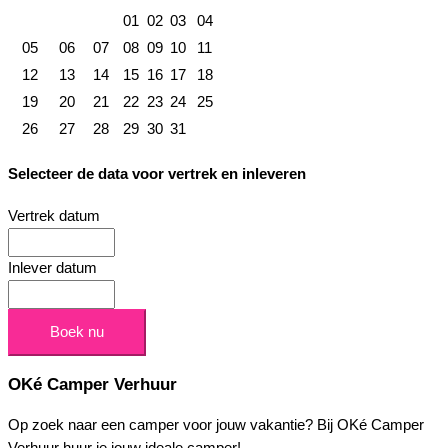
01
02
03
04
05
06
07
08
09
10
11
12
13
14
15
16
17
18
19
20
21
22
23
24
25
26
27
28
29
30
31
Selecteer de data voor vertrek en inleveren
Vertrek datum
Inlever datum
OKé Camper Verhuur
Op zoek naar een camper voor jouw vakantie? Bij OKé Camper
Verhuur huur je jouw ideale camper!