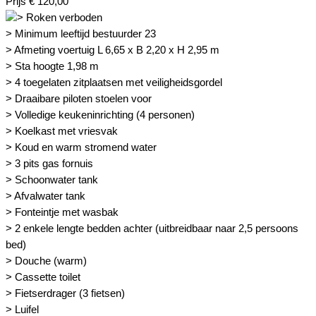
Prijs
€
120,00
> Minimum leeftijd bestuurder 23
> Afmeting voertuig L 6,65 x B 2,20 x H 2,95 m
> Sta hoogte 1,98 m
> 4 toegelaten zitplaatsen met veiligheidsgordel
> Draaibare piloten stoelen voor
> Volledige keukeninrichting (4 personen)
> Koelkast met vriesvak
> Koud en warm stromend water
> 3 pits gas fornuis
> Schoonwater tank
> Afvalwater tank
> Fonteintje met wasbak
> 2 enkele lengte bedden achter (uitbreidbaar naar 2,5 persoons
bed)
> Douche (warm)
> Cassette toilet
> Fietserdrager (3 fietsen)
> Luifel